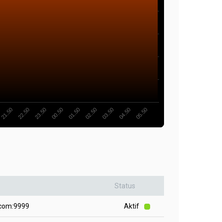
01.50
00.50
23.50
22.50
21.50
05.50
04.50
03.50
02.50
Status
.com:9999
Aktif