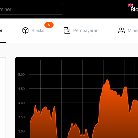
Bl
6
or
Blocks
Pembayaran
Miner
5.00
4.50
4.00
3.50
3.00