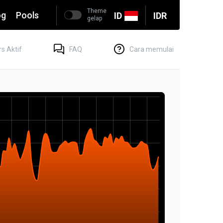
Theme
og
Pools
ID
IDR
gelap
s Aktif
FAQ
Cara memulai