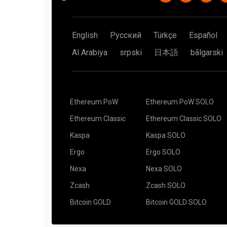
English
Русский
Türkçe
Español
Al Arabiya
srpski
日本語
bãlgarski
Ethereum PoW
Ethereum PoW SOLO
Ethereum Classic
Ethereum Classic SOLO
Kaspa
Kaspa SOLO
Ergo
Ergo SOLO
Nexa
Nexa SOLO
Zcash
Zcash SOLO
Bitcoin GOLD
Bitcoin GOLD SOLO