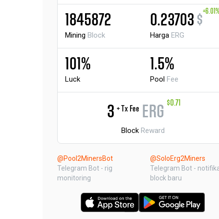
+6.01
1845872
0.23703
$
Mining
Block
Harga
ERG
101%
1.5%
Luck
Pool
Fee
$0.71
3
ERG
+ Tx Fee
Block
Reward
@Pool2MinersBot
@SoloErg2Miners
Telegram Bot - rig
Telegram Bot - notifik
monitoring
block baru