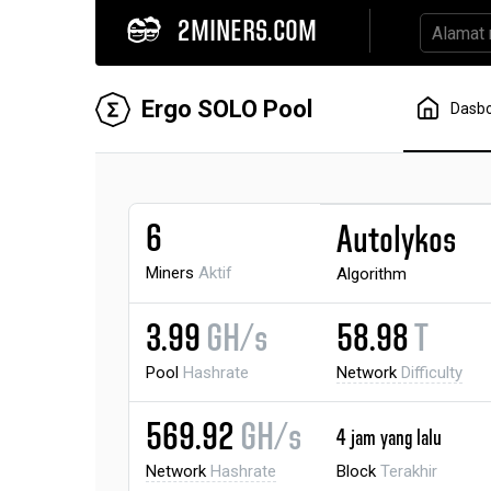
2MINERS.COM
Ergo SOLO Pool
Dasb
6
Autolykos
Miners
Aktif
Algorithm
3.99
GH/s
58.98
T
Pool
Hashrate
Network
Difficulty
569.92
GH/s
4 jam yang lalu
Network
Hashrate
Block
Terakhir