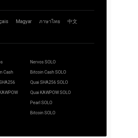
çais
Magyar
ภาษาไทย
中文
os
Nervos SOLO
in Cash
Bitcoin Cash SOLO
 SHA256
Quai SHA256 SOLO
 KAWPOW
Quai KAWPOW SOLO
Pearl SOLO
Bitcoin SOLO