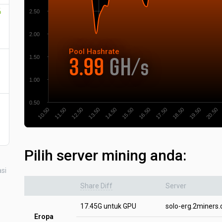
%
2.50
2.00
Pool
Hashrate
1.50
3.99
GH/s
1.00
0.50
12.50
11.50
10.50
20.50
19.50
18.50
17.50
16.50
15.50
14.50
13.50
Pilih server mining anda:
asi
Share Diff
Server
17.45G untuk GPU
solo-erg.2miners
Eropa