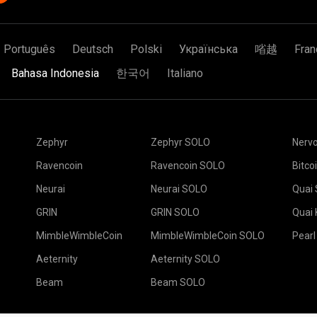
Português
Deutsch
Polski
Українська
㗂越
Fran
Bahasa Indonesia
한국어
Italiano
Zephyr
Zephyr SOLO
Nerv
Ravencoin
Ravencoin SOLO
Bitco
Neurai
Neurai SOLO
Quai
GRIN
GRIN SOLO
Quai
MimbleWimbleCoin
MimbleWimbleCoin SOLO
Pearl
Aeternity
Aeternity SOLO
Beam
Beam SOLO