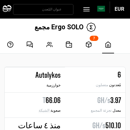
EUR
Ergo SOLO مجمع
7
6
Autolykos
مُعدنون
متصلون
خوارزمية
T
66.06
GH/s
3.97
معدل
تجزئة المجمع
صعوبة
الشبكة
510.10
GH/s
منذ ٤ ساعات