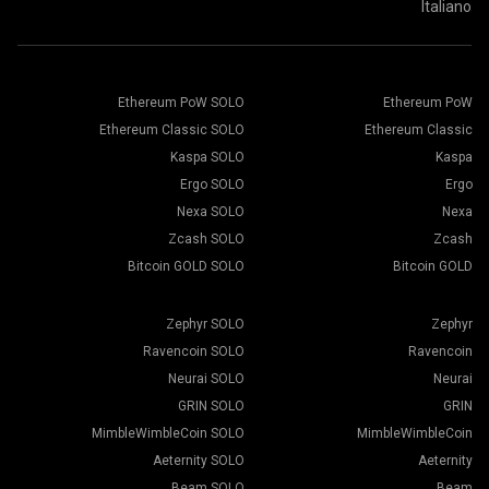
Italiano
Ethereum PoW SOLO
Ethereum PoW
Ethereum Classic SOLO
Ethereum Classic
Kaspa SOLO
Kaspa
Ergo SOLO
Ergo
Nexa SOLO
Nexa
Zcash SOLO
Zcash
Bitcoin GOLD SOLO
Bitcoin GOLD
Zephyr SOLO
Zephyr
Ravencoin SOLO
Ravencoin
Neurai SOLO
Neurai
GRIN SOLO
GRIN
MimbleWimbleCoin SOLO
MimbleWimbleCoin
Aeternity SOLO
Aeternity
Beam SOLO
Beam