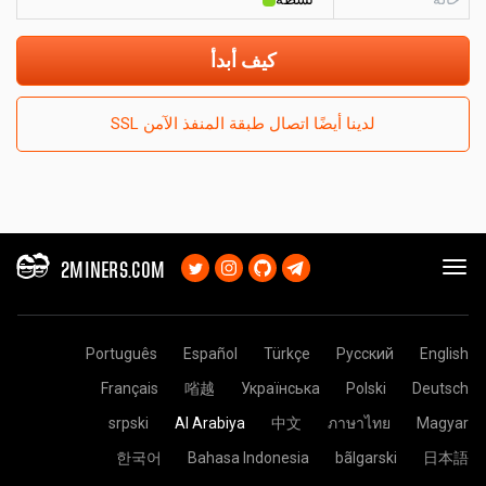
كيف أبدأ
لدينا أيضًا اتصال طبقة المنفذ الآمن SSL
2MINERS.COM
Português
Español
Türkçe
Русский
English
Français
㗂越
Українська
Polski
Deutsch
srpski
Al Arabiya
中文
ภาษาไทย
Magyar
한국어
Bahasa Indonesia
bãlgarski
日本語