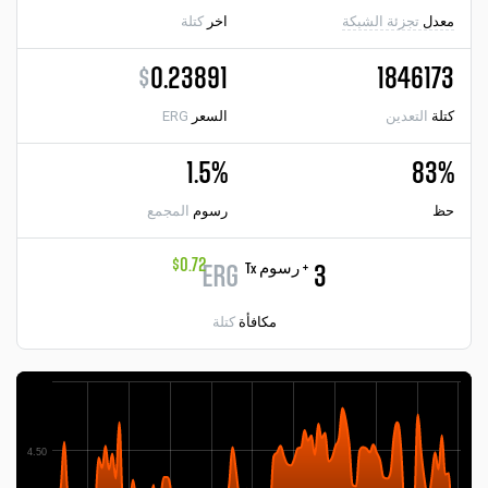
معدل
تجزئة الشبكة
اخر
كتلة
$
0.23891
1846173
كتلة
التعدين
السعر
ERG
1.5%
83%
حظ
رسوم
المجمع
$0.72
+ رسوم Tx
ERG
3
مكافأة
كتلة
4.50