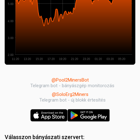
5.00
4.00
3.00
2.00
11:20
13:20
15:20
17:20
19:20
21:20
23:20
01:20
03:20
05:20
@Pool2MinersBot
Telegram bot - bányászgép monitorozás
@SoloErg2Miners
Telegram bot - új blokk értesítés
Válasszon bányászati szervert: