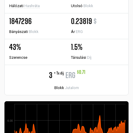
Hálózati
Hashráta
Utolsó
Blokk
1847296
0.23819
$
Bányászati
Blokk
Ár
ERG
43%
1.5%
Szerencse
Társulási
Díj
$0.71
+ Tx díj
3
ERG
Blokk
Jutalom
6.00