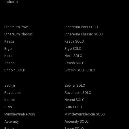
Italiano
Ethereum PoW
Ethereum PoW SOLO
Ethereum Classic
Ethereum Classic SOLO
Kaspa
Kaspa SOLO
Ergo
Ergo SOLO
Nexa
Nexa SOLO
Zcash
Zcash SOLO
Bitcoin GOLD
Bitcoin GOLD SOLO
Zephyr
Zephyr SOLO
Ravencoin
Ravencoin SOLO
Neurai
Neurai SOLO
GRIN
GRIN SOLO
MimbleWimbleCoin
MimbleWimbleCoin SOLO
Aeternity
Aeternity SOLO
Beam
Beam SOLO