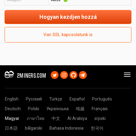
Hogyan kezdjen hozzá
Van SSL kapcsolatunk is
2MINERS.COM
English
Русский
Türkçe
Español
Português
Deutsch
Polski
Українська
㗂越
Français
Magyar
ภาษาไทย
中文
Al Arabiya
srpski
日本語
bãlgarski
Bahasa Indonesia
한국어