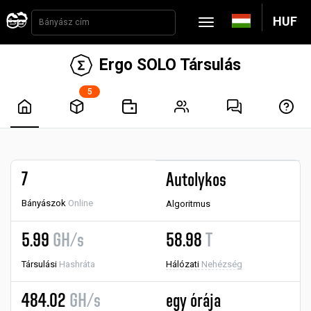
HUF
Ergo SOLO Társulás
5
7
Autolykos
Bányászok
Online
Algoritmus
5.99
GH/s
58.98
T
Társulási
Hashráta
Hálózati
Nehézség
484.02
GH/s
egy órája