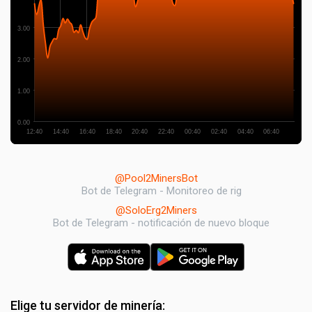
3.00
2.00
1.00
0.00
12:40
14:40
16:40
18:40
20:40
22:40
00:40
02:40
04:40
06:40
@Pool2MinersBot
Bot de Telegram - Monitoreo de rig
@SoloErg2Miners
Bot de Telegram - notificación de nuevo bloque
Elige tu servidor de minería: