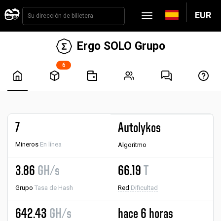
EUR
Ergo SOLO Grupo
6
7
Autolykos
Mineros
En línea
Algoritmo
3.86
GH/s
66.19
T
Grupo
Tasa de Hash
Red
Dificultad
642.43
GH/s
hace 6 horas