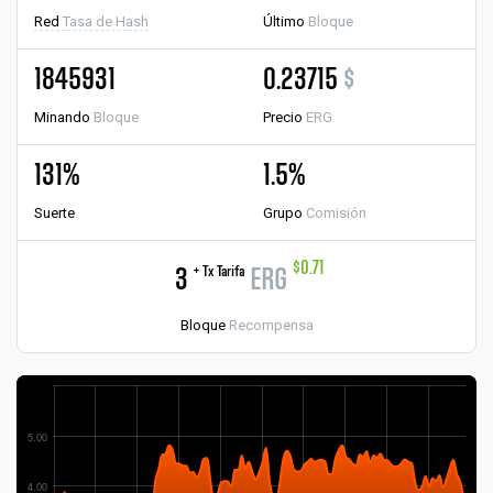
Red
Tasa de Hash
Último
Bloque
1845931
0.23715
$
Minando
Bloque
Precio
ERG
131%
1.5%
Suerte
Grupo
Comisión
$0.71
+ Tx Tarifa
3
ERG
Bloque
Recompensa
5.00
4.00