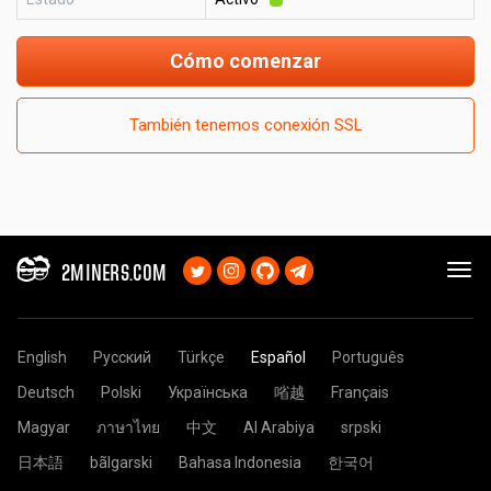
Cómo comenzar
También tenemos conexión SSL
2MINERS.COM
English
Русский
Türkçe
Español
Português
Deutsch
Polski
Українська
㗂越
Français
Magyar
ภาษาไทย
中文
Al Arabiya
srpski
日本語
bãlgarski
Bahasa Indonesia
한국어