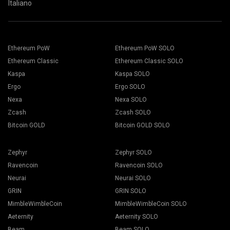
Italiano
Ethereum PoW
Ethereum PoW SOLO
Ethereum Classic
Ethereum Classic SOLO
Kaspa
Kaspa SOLO
Ergo
Ergo SOLO
Nexa
Nexa SOLO
Zcash
Zcash SOLO
Bitcoin GOLD
Bitcoin GOLD SOLO
Zephyr
Zephyr SOLO
Ravencoin
Ravencoin SOLO
Neurai
Neurai SOLO
GRIN
GRIN SOLO
MimbleWimbleCoin
MimbleWimbleCoin SOLO
Aeternity
Aeternity SOLO
Beam
Beam SOLO