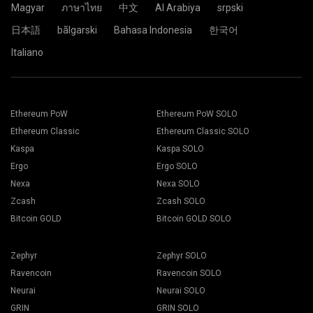
Magyar
ภาษาไทย
中文
Al Arabiya
srpski
2Miners pool.
日本語
bãlgarski
Bahasa Indonesia
한국어
Italiano
Dán địa chỉ ví của bạn vào trường Address và gõ tên vào
trường Name ở phía dưới. Sau đó, nhấn nút Create.
Chọn phần mềm đào phù hợp. Có thể tham khảo phần mềm
Chọn mỏ đào 2Miners. Khi cửa sổ pop-up xuất hiện, chọn vị
được giới thiệu trên trang "
Cách bắt đầu
". Nhấn nút Lưu
trí máy chủ gần bạn nhất. Vị trí mặc định cho châu Âu là
Đến thẻ Máy đào.
the EU.
Chọn máy đào của bạn và nhấn nút Đào.
Ethereum PoW
Ethereum PoW SOLO
Ethereum Classic
Ethereum Classic SOLO
Kaspa
Kaspa SOLO
Ergo
Ergo SOLO
Nexa
Nexa SOLO
Chọn Ví của bạn, Tiền và Máy đào từ danh sách sổ xuống.
Zcash
Zcash SOLO
Bitcoin GOLD
Bitcoin GOLD SOLO
Zephyr
Zephyr SOLO
Nhấn Áp dụng cho tất cả các nút để bắt đầu đào.
Ravencoin
Ravencoin SOLO
Neurai
Neurai SOLO
GRIN
GRIN SOLO