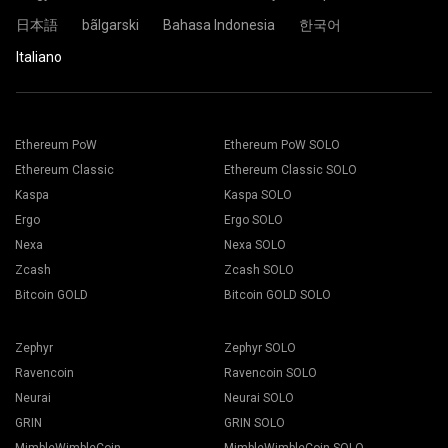
Sei pronto e la tua piattaforma di mining sta minando nella
日本語
bãlgarski
Bahasa Indonesia
한국어
pool di 2Miners.
Italiano
Incolla l'indirizzo del tuo portafoglio nel campo Indirizzo e
Scegli il software di mining appropriato. Puoi trovare il
digita il suo nome nel campo Nome in basso. Premi il
software di mining consigliato nella pagina “
Come
pulsante Crea.
iniziare
". Premi il pulsante Salva.
Scegliere il gruppo di mining 2Miners. Quando viene
Ethereum PoW
Ethereum PoW SOLO
Vai alla scheda “Workers”
visualizzato il popup, selezionare la posizione del server
Seleziona i tuoi rigs e premi il pulsante “Mining".
Ethereum Classic
Ethereum Classic SOLO
più vicina. Il luogo predefinito per l'Europa è l'UE.
Kaspa
Kaspa SOLO
Ergo
Ergo SOLO
Nexa
Nexa SOLO
Zcash
Zcash SOLO
Scegli il tuo portafoglio, moneta e miner dall'elenco a
Bitcoin GOLD
Bitcoin GOLD SOLO
discesa.
Zephyr
Zephyr SOLO
Ravencoin
Ravencoin SOLO
Neurai
Neurai SOLO
Premi il pulsante Applica a tutti per iniziare il mining.
GRIN
GRIN SOLO