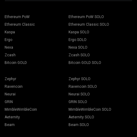
เซิร์ฟเวอร์ที่ใกล้ที่สุดกับคุณ ตำแหน่งเริ่มต้นสำหรับยุโรปคือ EU
เลือกแท่นขุดเจาะของคุณและกดปุ่มการขุด
Ethereum PoW
Ethereum PoW SOLO
Ethereum Classic
Ethereum Classic SOLO
Kaspa
Kaspa SOLO
Ergo
Ergo SOLO
เลือก กระเป๋าเงิน เหรียญ และนักขุด จากรายการแบบเลื่อนลง
Nexa
Nexa SOLO
Zcash
Zcash SOLO
Bitcoin GOLD
Bitcoin GOLD SOLO
กดปุ่ม เลือกใช้ทั้งหมด เพื่อเริ่มการขุด
Zephyr
Zephyr SOLO
Ravencoin
Ravencoin SOLO
Neurai
Neurai SOLO
GRIN
GRIN SOLO
MimbleWimbleCoin
MimbleWimbleCoin SOLO
Aeternity
Aeternity SOLO
Beam
Beam SOLO
เลือกซอฟต์แวร์การขุดที่เหมาะสม พบซอฟต์แวร์การขุดที่แนะนำ
ได้ในหน้า "
วิธีการเริ่มต้น
" สำหรับ BEAM เราขอแนะนำ Gminer
ตั้งชื่อ Flight Sheet แล้วกดปุ่ม Create Flight Sheet