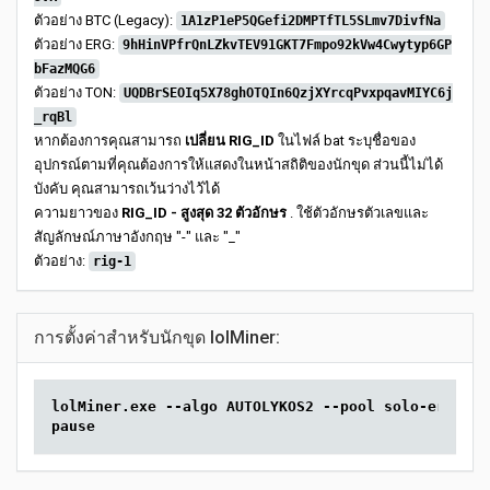
ตัวอย่าง BTC (Legacy):
1A1zP1eP5QGefi2DMPTfTL5SLmv7DivfNa
ตัวอย่าง ERG:
9hHinVPfrQnLZkvTEV91GKT7Fmpo92kVw4Cwytyp6GP
bFazMQG6
ตัวอย่าง TON:
UQDBrSEOIq5X78ghOTQIn6QzjXYrcqPvxpqavMIYC6j
_rqBl
หากต้องการคุณสามารถ
เปลี่ยน RIG_ID
ในไฟล์ bat ระบุชื่อของ
อุปกรณ์ตามที่คุณต้องการให้แสดงในหน้าสถิติของนักขุด ส่วนนี้ไม่ได้
บังคับ คุณสามารถเว้นว่างไว้ได้
ความยาวของ
RIG_ID - สูงสุด 32 ตัวอักษร
. ใช้ตัวอักษรตัวเลขและ
สัญลักษณ์ภาษาอังกฤษ "-" และ "_"
ตัวอย่าง:
rig-1
การตั้งค่าสำหรับนักขุด lolMiner:
lolMiner.exe --algo AUTOLYKOS2 --pool solo-erg.2mi
pause