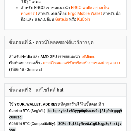
"UQ.." เสมอ
สำหรับ ERGO เราขอแนะนำ
ERGO walle อย่างเป็น
ทางการ t
สำหรับเดสก์ท็อป
Ergo Mobile Wallet
สำหรับมือ
ถือ และ แลกเปลี่ยน
Gate.io
หรือ
KuCoin
ขั้นตอนที่ 2 - ดาวน์โหลดซอฟต์แวร์การขุด
สำหรับ Nvidia และ AMD GPU เราขอแนะนำ
lolMiner
.
เริ่มต้นอย่างรวดเร็ว -
ดาวน์โหลดเวอร์ชันพร้อมทำงานของนักขุด GPU
(รหัสผ่าน - 2miners)
ขั้นตอนที่ 3 - แก้ไขไฟล์ bat
ใช้
YOUR_WALLET_ADDRESS
ที่คุณสร้างไว้ในขั้นตอนที่ 1
ตัวอย่าง BTC (SegWit):
bc1qnkyhslv83yyp0q0suxw0uj3lg9drgqq9
c0auzc
ตัวอย่าง BTC (Compatibility):
3GRdnTq18LyNveWa1gQJcgp8qEnzijv
5vR