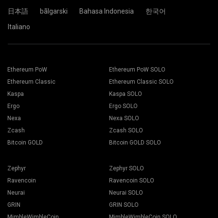
日本語
bãlgarski
Bahasa Indonesia
한국어
Italiano
Ethereum PoW
Ethereum PoW SOLO
Ethereum Classic
Ethereum Classic SOLO
Kaspa
Kaspa SOLO
Ergo
Ergo SOLO
Nexa
Nexa SOLO
Zcash
Zcash SOLO
Bitcoin GOLD
Bitcoin GOLD SOLO
Zephyr
Zephyr SOLO
Ravencoin
Ravencoin SOLO
Neurai
Neurai SOLO
GRIN
GRIN SOLO
MimbleWimbleCoin
MimbleWimbleCoin SOLO