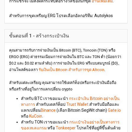
การแชร์จะไม่ส่งผลกระทบต่อรางวัลของนักขุด
อ่านเพิ่มเติม
.
สำหรับการขุดเหรียญ ERG โปรดเลือกอัลกอริทึม: Autolykos
ขั้นตอนที่ 1 - สร้างกระเป๋าเงิน
คุณสามารถรับการจ่ายเงินเป็น Bitcoin (BTC), Toncoin (TON) หรือ
ERGO (ERG) ค่าธรรมเนียมการจ่ายเงินใน BTC และ TON ต่ำ (น้อยกว่า
$0.2 และ $0.02 ตามลำดับ) การจ่ายเงินใน ERG ฟรีแบบสมบูรณ์ ($0)。
อ่านโพสต์ของเรา
รับเงินเป็น Bitcoin สำหรับการขุด Altcoin
.
สำหรับแต่ละเหรียญ คุณสามารถใช้เดสก์ท็อปหรือกระเป๋าเงินมือถือ
หรือสร้างที่อยู่ในการแลกเปลี่ยน crypto
สำหรับ BTC เราขอแนะนำ
กระเป๋าเงิน Bitcoin อย่างเป็น
ทางการ
สำหรับเดสก์ท็อป
Trust Wallet
สำหรับมือถือและ
แลกเปลี่ยน
Binance
(เลือก Bitcoin SegWit chain)
Gate.io
หรือ
KuCoin
.
สำหรับ TON เราขอแนะนำ
กระเป๋าเงินอย่างเป็นทางการ
ของเทเลแกรม
หรือ
Tonkeeper
โปรดใช้ที่อยู่ที่ขึ้นต้นด้วย